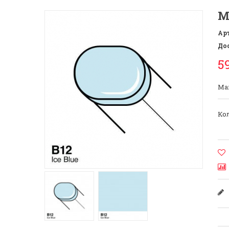
М
Ар
До
5
Mar
Кол