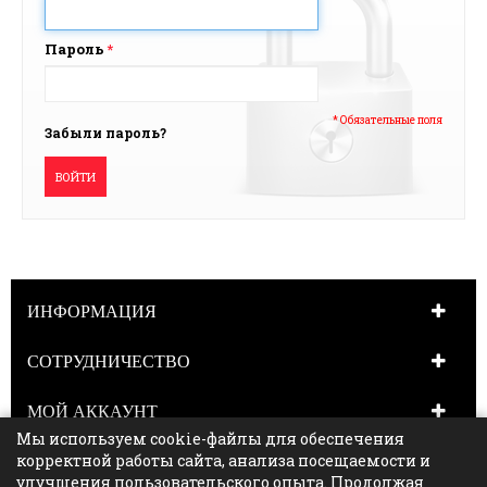
Пароль
*
* Обязательные поля
Забыли пароль?
ВОЙТИ
ИНФОРМАЦИЯ
СОТРУДНИЧЕСТВО
МОЙ АККАУНТ
Мы используем cookie-файлы для обеспечения
НАШИ ПАРТНЁРЫ
корректной работы сайта, анализа посещаемости и
улучшения пользовательского опыта. Продолжая